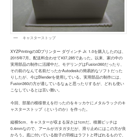
キャスターストップ
XYZPrintingの3Dプリンター ダヴィンチ Jr. 1.0を購入したのは、
2015年7月。配送料合わせて¥37,285であった。以来、家の中の
実用部品の制作に活躍中だ。モデリングはFusion360だったり、
その前のなんて名前だったかAutodeskの簡易的なソフトだった
りしたが、今はBlenderを使用している。実用部品の制作には、
Fusion360の方が適しているなぁと思ったりするが、どれも使い
こなしているとは言い難い。
今回、部屋の模様替えを行ったのをキッカケにメタルラックのキ
ャスターストップ（というのか）を作った。
縦横5cm、キャスターが収まる深さは1cmだ。積層ピッチは
0.4mmなので、アールがガタガタだが、滑り止めにはこの方が良
かろう。底に付いている餃子の羽根はラフトと呼ばれるもので、