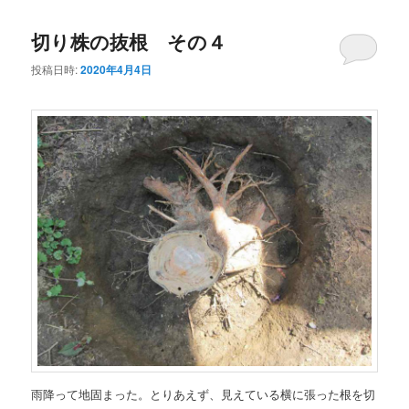
ナ
切り株の抜根 その４
ビ
ゲ
投稿日時:
2020年4月4日
ー
シ
ョ
ン
雨降って地固まった。とりあえず、見えている横に張った根を切