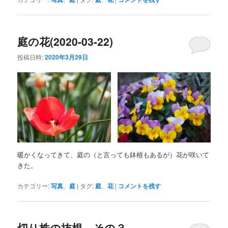
庭の花(2020-03-22)
投稿日時:
2020年3月29日
暖かくなってきて、庭の（と言っても鉢植もあるが）花が咲いて
きた。
カテゴリー:
写真
、
庭
|
タグ:
庭
、
花
|
コメントを残す
切り株の抜根 その３