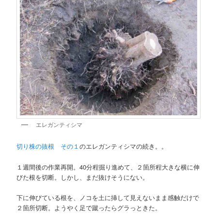
エレガンティシマ
切り株の抜根 その１
のエレガンティシマの続き。。
１週間後の作業再開。40分程掘り進めて、２箇所程大きな横に伸
びた根を切断。しかし、まだ抜けそうにない。
下に伸びている根を、ノコを土に挿して見えないまま感触だけで
２箇所切断。ようやく足で蹴ったらグラっときた。