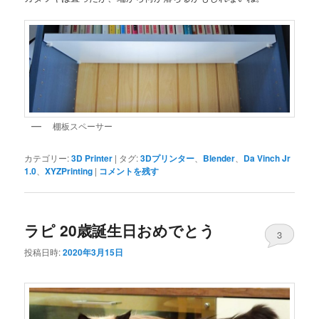
棚板スペーサー
カテゴリー:
3D Printer
|
タグ:
3Dプリンター
、
Blender
、
Da Vinch Jr
1.0
、
XYZPrinting
|
コメントを残す
ラピ 20歳誕生日おめでとう
3
投稿日時:
2020年3月15日