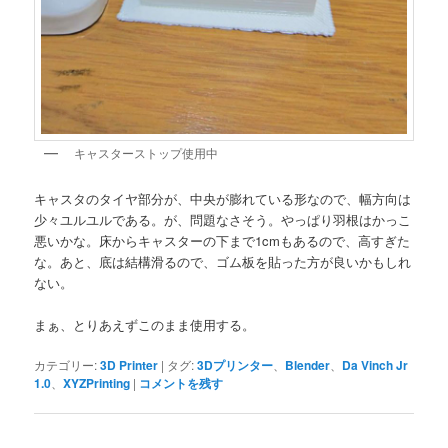
キャスターストップ使用中
キャスタのタイヤ部分が、中央が膨れている形なので、幅方向は
少々ユルユルである。が、問題なさそう。やっぱり羽根はかっこ
悪いかな。床からキャスターの下まで1cmもあるので、高すぎた
な。あと、底は結構滑るので、ゴム板を貼った方が良いかもしれ
ない。
まぁ、とりあえずこのまま使用する。
カテゴリー:
3D Printer
|
タグ:
3Dプリンター
、
Blender
、
Da Vinch Jr
1.0
、
XYZPrinting
|
コメントを残す