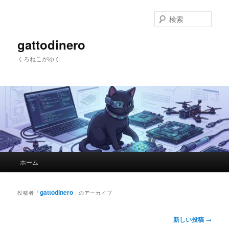
メ
サ
イ
ブ
検
ン
コ
索
コ
ン
gattodinero
ン
テ
くろねこがゆく
テ
ン
ン
ツ
ツ
へ
へ
移
移
動
動
メ
ホーム
イ
ン
メ
gattodinero
投稿者「
」のアーカイブ
ニ
ュ
投
新しい投稿
→
ー
稿