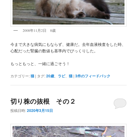
2008年11月2日 8歳
今まで大きな病気にもならず、健康だ。去年血液検査をした時、
心配だった腎臓の数値も基準内でびっくりした。
もっともっと、一緒に過ごそう！
カテゴリー:
猫
|
タグ:
20歳
、
ラピ
、
猫
|
3
件のフィードバック
切り株の抜根 その２
投稿日時:
2020年3月15日