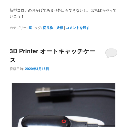
新型コロナのおかげであまり外出もできないし、ぼちぼちやって
いこう！
カテゴリー:
庭
|
タグ:
切り株
、
抜根
|
コメントを残す
3D Printer オートキャッチケー
ス
投稿日時:
2020年3月15日