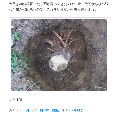
今日は30分程掘ったら雨が降ってきたので中止。最初から横へ張
った根が沢山あるので、これを切りながら掘り進めよう。
また来週！
カテゴリー:
庭
|
タグ:
切り株
、
抜根
|
コメントを残す