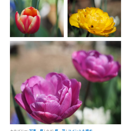
カテゴリー:
写真
、
庭
|
タグ:
庭
、
花
|
コメントを残す