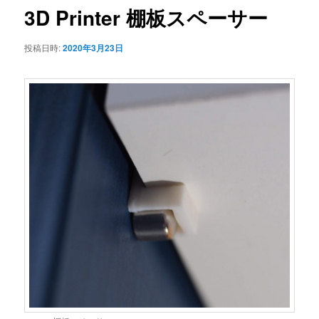
ゲ
3D Printer 棚板スペーサー
ー
シ
投稿日時:
2020年3月23日
ョ
ン