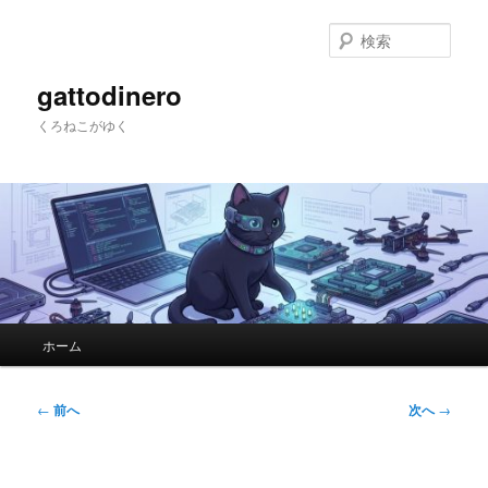
メ
イ
検
ン
索
コ
gattodinero
ン
くろねこがゆく
テ
ン
ツ
へ
移
動
メ
ホーム
イ
ン
メ
投
←
前へ
次へ
→
ニ
稿
ュ
ナ
ー
ビ